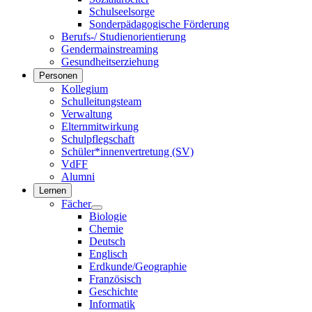
Schulseelsorge
Sonderpädagogische Förderung
Berufs-/ Studienorientierung
Gendermainstreaming
Gesundheitserziehung
Personen
Kollegium
Schulleitungsteam
Verwaltung
Elternmitwirkung
Schulpflegschaft
Schüler*innenvertretung (SV)
VdFF
Alumni
Lernen
Fächer
Biologie
Chemie
Deutsch
Englisch
Erdkunde/Geographie
Französisch
Geschichte
Informatik