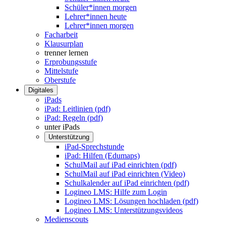
Schüler*innen morgen
Lehrer*innen heute
Lehrer*innen morgen
Facharbeit
Klausurplan
trenner lernen
Erprobungsstufe
Mittelstufe
Oberstufe
Digitales
iPads
iPad: Leitlinien (pdf)
iPad: Regeln (pdf)
unter iPads
Unterstützung
iPad-Sprechstunde
iPad: Hilfen (Edumaps)
SchulMail auf iPad einrichten (pdf)
SchulMail auf iPad einrichten (Video)
Schulkalender auf iPad einrichten (pdf)
Logineo LMS: Hilfe zum Login
Logineo LMS: Lösungen hochladen (pdf)
Logineo LMS: Unterstützungsvideos
Medienscouts