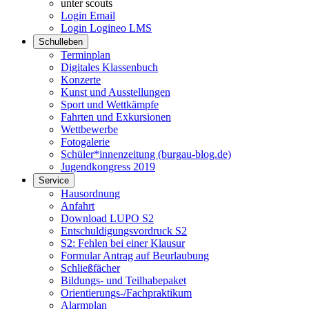
unter scouts
Login Email
Login Logineo LMS
Schulleben
Terminplan
Digitales Klassenbuch
Konzerte
Kunst und Ausstellungen
Sport und Wettkämpfe
Fahrten und Exkursionen
Wettbewerbe
Fotogalerie
Schüler*innenzeitung (burgau-blog.de)
Jugendkongress 2019
Service
Hausordnung
Anfahrt
Download LUPO S2
Entschuldigungsvordruck S2
S2: Fehlen bei einer Klausur
Formular Antrag auf Beurlaubung
Schließfächer
Bildungs- und Teilhabepaket
Orientierungs-/Fachpraktikum
Alarmplan