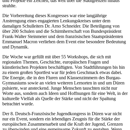
und Projekte ein Zeichen, das weit über die Stadtgrenzen hinaus
strahlte.
Die Vorbereitung dieses Kongresses war eine langjährige
Anstrengung eines engagierten Lenkungskreises unter dem
damaligen Schulleiters Dr. Arno Schneider. Die Beteiligung von
über 200 Schulen und die Schirmherrschaft von Bundespräsident
Frank-Walter Steinmeier und dem französischen Staatspräsidenten
Emmanuel Macron verliehen dem Event eine besondere Bedeutung
und Dynamik.
Die Woche war gefüllt mit über 55 Workshops, die sich mit
regionalen Themen, Geschichte, europäischen Fragen und
künstlerischen Projekten beschäftigten. Von Stadtführungen bis hin
zu einem großen Sportfest war für jeden Geschmack etwas dabei.
Die Energie, die in den Fluren und Klassenzimmern des Burgau-
Gymnasiums sowie an vielen weiteren Lernorten in und um Düren
pulsierte, war ansteckend. Junge Menschen tauschten nicht nur
Worte aus, sondern auch Ideen und Hoffnungen für eine Welt, in der
kulturelle Vielfalt als Quelle der Stärke und nicht der Spaltung
betrachtet wurde.
Der 8. Deutsch-Französische Jugendkongress in Düren war nicht
nur ein Event, sondern ein lebendiges Zeugnis für die Stärke der
europäischen Zusammenarbeit und die Kraft der Jugend, Grenzen
zu überwinden und eine gemeinsame Zukunft zu gestalten. Wenn