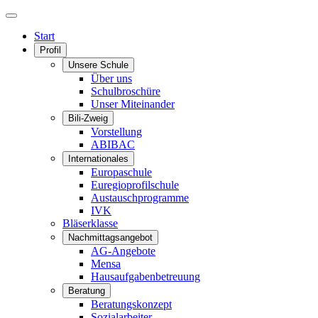
Start
Profil
Unsere Schule
Über uns
Schulbroschüre
Unser Miteinander
Bili-Zweig
Vorstellung
ABIBAC
Internationales
Europaschule
Euregioprofilschule
Austauschprogramme
IVK
Bläserklasse
Nachmittagsangebot
AG-Angebote
Mensa
Hausaufgabenbetreuung
Beratung
Beratungskonzept
Sozialarbeiter