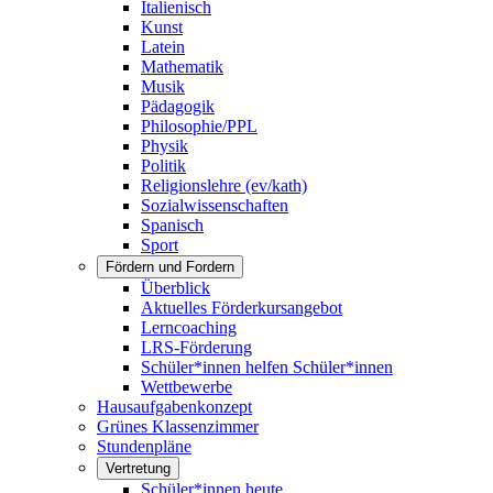
Italienisch
Kunst
Latein
Mathematik
Musik
Pädagogik
Philosophie/PPL
Physik
Politik
Religionslehre (ev/kath)
Sozialwissenschaften
Spanisch
Sport
Fördern und Fordern
Überblick
Aktuelles Förderkursangebot
Lerncoaching
LRS-Förderung
Schüler*innen helfen Schüler*innen
Wettbewerbe
Hausaufgabenkonzept
Grünes Klassenzimmer
Stundenpläne
Vertretung
Schüler*innen heute