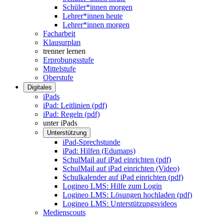
Schüler*innen morgen
Lehrer*innen heute
Lehrer*innen morgen
Facharbeit
Klausurplan
trenner lernen
Erprobungsstufe
Mittelstufe
Oberstufe
Digitales
iPads
iPad: Leitlinien (pdf)
iPad: Regeln (pdf)
unter iPads
Unterstützung
iPad-Sprechstunde
iPad: Hilfen (Edumaps)
SchulMail auf iPad einrichten (pdf)
SchulMail auf iPad einrichten (Video)
Schulkalender auf iPad einrichten (pdf)
Logineo LMS: Hilfe zum Login
Logineo LMS: Lösungen hochladen (pdf)
Logineo LMS: Unterstützungsvideos
Medienscouts