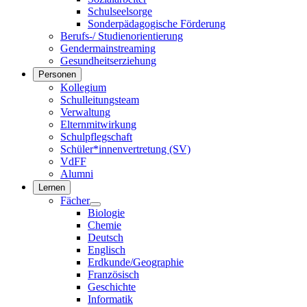
Schulseelsorge
Sonderpädagogische Förderung
Berufs-/ Studienorientierung
Gendermainstreaming
Gesundheitserziehung
Personen
Kollegium
Schulleitungsteam
Verwaltung
Elternmitwirkung
Schulpflegschaft
Schüler*innenvertretung (SV)
VdFF
Alumni
Lernen
Fächer
Biologie
Chemie
Deutsch
Englisch
Erdkunde/Geographie
Französisch
Geschichte
Informatik