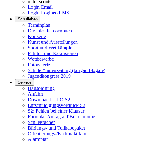
unter scouts
Login Email
Login Logineo LMS
Schulleben
Terminplan
Digitales Klassenbuch
Konzerte
Kunst und Ausstellungen
Sport und Wettkämpfe
Fahrten und Exkursionen
Wettbewerbe
Fotogalerie
Schüler*innenzeitung (burgau-blog.de)
Jugendkongress 2019
Service
Hausordnung
Anfahrt
Download LUPO S2
Entschuldigungsvordruck S2
S2: Fehlen bei einer Klausur
Formular Antrag auf Beurlaubung
Schließfächer
Bildungs- und Teilhabepaket
Orientierungs-/Fachpraktikum
Alarmplan