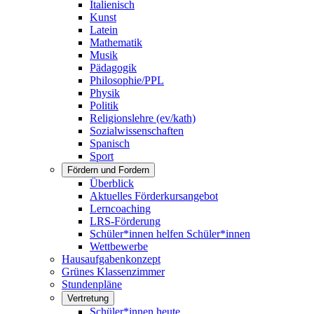
Italienisch
Kunst
Latein
Mathematik
Musik
Pädagogik
Philosophie/PPL
Physik
Politik
Religionslehre (ev/kath)
Sozialwissenschaften
Spanisch
Sport
Fördern und Fordern
Überblick
Aktuelles Förderkursangebot
Lerncoaching
LRS-Förderung
Schüler*innen helfen Schüler*innen
Wettbewerbe
Hausaufgabenkonzept
Grünes Klassenzimmer
Stundenpläne
Vertretung
Schüler*innen heute