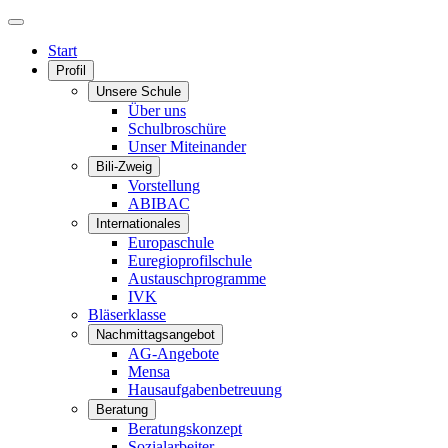
Start
Profil
Unsere Schule
Über uns
Schulbroschüre
Unser Miteinander
Bili-Zweig
Vorstellung
ABIBAC
Internationales
Europaschule
Euregioprofilschule
Austauschprogramme
IVK
Bläserklasse
Nachmittagsangebot
AG-Angebote
Mensa
Hausaufgabenbetreuung
Beratung
Beratungskonzept
Sozialarbeiter