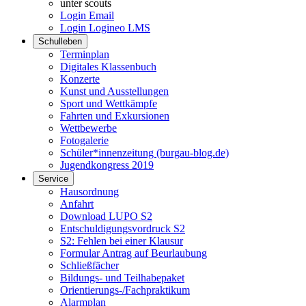
unter scouts
Login Email
Login Logineo LMS
Schulleben
Terminplan
Digitales Klassenbuch
Konzerte
Kunst und Ausstellungen
Sport und Wettkämpfe
Fahrten und Exkursionen
Wettbewerbe
Fotogalerie
Schüler*innenzeitung (burgau-blog.de)
Jugendkongress 2019
Service
Hausordnung
Anfahrt
Download LUPO S2
Entschuldigungsvordruck S2
S2: Fehlen bei einer Klausur
Formular Antrag auf Beurlaubung
Schließfächer
Bildungs- und Teilhabepaket
Orientierungs-/Fachpraktikum
Alarmplan