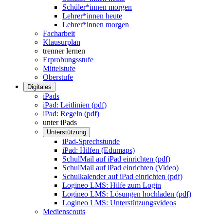
Schüler*innen morgen
Lehrer*innen heute
Lehrer*innen morgen
Facharbeit
Klausurplan
trenner lernen
Erprobungsstufe
Mittelstufe
Oberstufe
Digitales
iPads
iPad: Leitlinien (pdf)
iPad: Regeln (pdf)
unter iPads
Unterstützung
iPad-Sprechstunde
iPad: Hilfen (Edumaps)
SchulMail auf iPad einrichten (pdf)
SchulMail auf iPad einrichten (Video)
Schulkalender auf iPad einrichten (pdf)
Logineo LMS: Hilfe zum Login
Logineo LMS: Lösungen hochladen (pdf)
Logineo LMS: Unterstützungsvideos
Medienscouts