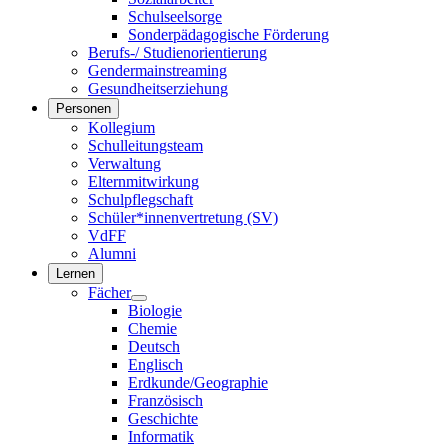
Schulseelsorge
Sonderpädagogische Förderung
Berufs-/ Studienorientierung
Gendermainstreaming
Gesundheitserziehung
Personen
Kollegium
Schulleitungsteam
Verwaltung
Elternmitwirkung
Schulpflegschaft
Schüler*innenvertretung (SV)
VdFF
Alumni
Lernen
Fächer
Biologie
Chemie
Deutsch
Englisch
Erdkunde/Geographie
Französisch
Geschichte
Informatik