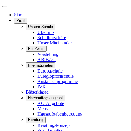
Start
Profil
Unsere Schule
Über uns
Schulbroschüre
Unser Miteinander
Bili-Zweig
Vorstellung
ABIBAC
Internationales
Europaschule
Euregioprofilschule
Austauschprogramme
IVK
Bläserklasse
Nachmittagsangebot
AG-Angebote
Mensa
Hausaufgabenbetreuung
Beratung
Beratungskonzept
Sozialarbeiter