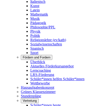
Italienisch
Kunst
Latein
Mathematik
Musik
Pädagogik
Philosophie/PPL
Physik
Politik
Religionslehre (ev/kath)
Sozialwissenschaften
Spanisch
Sport
Fördern und Fordern
Überblick
Aktuelles Förderkursangebot
Lerncoaching
LRS-Förderung
Schüler*innen helfen Schüler*innen
Wettbewerbe
Hausaufgabenkonzept
Grünes Klassenzimmer
Stundenpläne
Vertretung
Schüler*innen heute