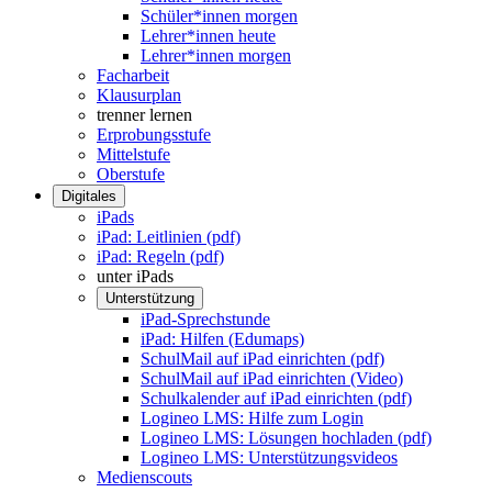
Schüler*innen morgen
Lehrer*innen heute
Lehrer*innen morgen
Facharbeit
Klausurplan
trenner lernen
Erprobungsstufe
Mittelstufe
Oberstufe
Digitales
iPads
iPad: Leitlinien (pdf)
iPad: Regeln (pdf)
unter iPads
Unterstützung
iPad-Sprechstunde
iPad: Hilfen (Edumaps)
SchulMail auf iPad einrichten (pdf)
SchulMail auf iPad einrichten (Video)
Schulkalender auf iPad einrichten (pdf)
Logineo LMS: Hilfe zum Login
Logineo LMS: Lösungen hochladen (pdf)
Logineo LMS: Unterstützungsvideos
Medienscouts