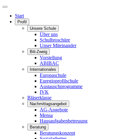
Start
Profil
Unsere Schule
Über uns
Schulbroschüre
Unser Miteinander
Bili-Zweig
Vorstellung
ABIBAC
Internationales
Europaschule
Euregioprofilschule
Austauschprogramme
IVK
Bläserklasse
Nachmittagsangebot
AG-Angebote
Mensa
Hausaufgabenbetreuung
Beratung
Beratungskonzept
Sozialarbeiter