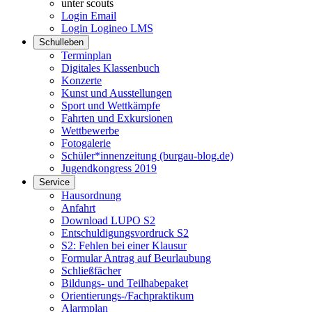
unter scouts
Login Email
Login Logineo LMS
Schulleben
Terminplan
Digitales Klassenbuch
Konzerte
Kunst und Ausstellungen
Sport und Wettkämpfe
Fahrten und Exkursionen
Wettbewerbe
Fotogalerie
Schüler*innenzeitung (burgau-blog.de)
Jugendkongress 2019
Service
Hausordnung
Anfahrt
Download LUPO S2
Entschuldigungsvordruck S2
S2: Fehlen bei einer Klausur
Formular Antrag auf Beurlaubung
Schließfächer
Bildungs- und Teilhabepaket
Orientierungs-/Fachpraktikum
Alarmplan