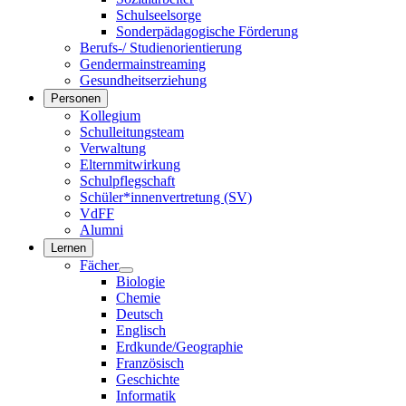
Schulseelsorge
Sonderpädagogische Förderung
Berufs-/ Studienorientierung
Gendermainstreaming
Gesundheitserziehung
Personen
Kollegium
Schulleitungsteam
Verwaltung
Elternmitwirkung
Schulpflegschaft
Schüler*innenvertretung (SV)
VdFF
Alumni
Lernen
Fächer
Biologie
Chemie
Deutsch
Englisch
Erdkunde/Geographie
Französisch
Geschichte
Informatik