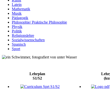
Kunst
Latein
Mathematik
Musik
Pädagogik
Philosophie/ Praktische Philosophie
Physik
Politik
Religionslehre
Sozialwissenschaften
Spanisch
Sport
Lehrplan
Lehr
S1/S2
(ku