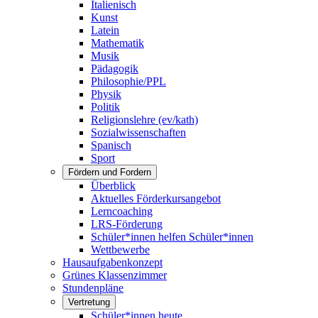
Italienisch
Kunst
Latein
Mathematik
Musik
Pädagogik
Philosophie/PPL
Physik
Politik
Religionslehre (ev/kath)
Sozialwissenschaften
Spanisch
Sport
Fördern und Fordern
Überblick
Aktuelles Förderkursangebot
Lerncoaching
LRS-Förderung
Schüler*innen helfen Schüler*innen
Wettbewerbe
Hausaufgabenkonzept
Grünes Klassenzimmer
Stundenpläne
Vertretung
Schüler*innen heute