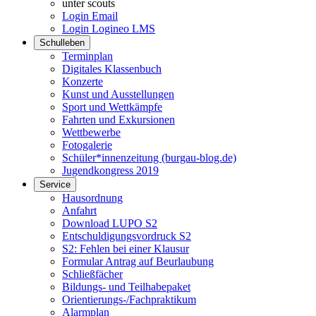
unter scouts
Login Email
Login Logineo LMS
Schulleben
Terminplan
Digitales Klassenbuch
Konzerte
Kunst und Ausstellungen
Sport und Wettkämpfe
Fahrten und Exkursionen
Wettbewerbe
Fotogalerie
Schüler*innenzeitung (burgau-blog.de)
Jugendkongress 2019
Service
Hausordnung
Anfahrt
Download LUPO S2
Entschuldigungsvordruck S2
S2: Fehlen bei einer Klausur
Formular Antrag auf Beurlaubung
Schließfächer
Bildungs- und Teilhabepaket
Orientierungs-/Fachpraktikum
Alarmplan