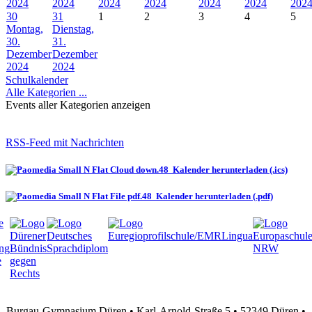
2024
2024
2024
2024
2024
2024
202
30
31
1
2
3
4
5
Montag,
Dienstag,
30.
31.
Dezember
Dezember
2024
2024
Schulkalender
Alle Kategorien ...
Events aller Kategorien anzeigen
RSS-Feed mit Nachrichten
Kalender herunterladen (.ics)
Kalender herunterladen (.pdf)
Burgau-Gymnasium Düren • Karl-Arnold-Straße 5 • 52349 Düren •