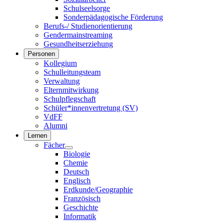
Schulseelsorge
Sonderpädagogische Förderung
Berufs-/ Studienorientierung
Gendermainstreaming
Gesundheitserziehung
Personen
Kollegium
Schulleitungsteam
Verwaltung
Elternmitwirkung
Schulpflegschaft
Schüler*innenvertretung (SV)
VdFF
Alumni
Lernen
Fächer
Biologie
Chemie
Deutsch
Englisch
Erdkunde/Geographie
Französisch
Geschichte
Informatik