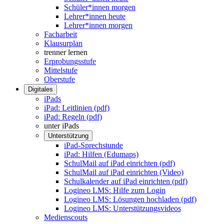
Schüler*innen morgen
Lehrer*innen heute
Lehrer*innen morgen
Facharbeit
Klausurplan
trenner lernen
Erprobungsstufe
Mittelstufe
Oberstufe
Digitales
iPads
iPad: Leitlinien (pdf)
iPad: Regeln (pdf)
unter iPads
Unterstützung
iPad-Sprechstunde
iPad: Hilfen (Edumaps)
SchulMail auf iPad einrichten (pdf)
SchulMail auf iPad einrichten (Video)
Schulkalender auf iPad einrichten (pdf)
Logineo LMS: Hilfe zum Login
Logineo LMS: Lösungen hochladen (pdf)
Logineo LMS: Unterstützungsvideos
Medienscouts