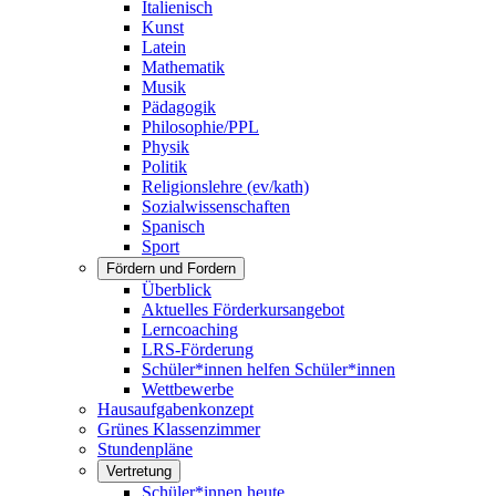
Italienisch
Kunst
Latein
Mathematik
Musik
Pädagogik
Philosophie/PPL
Physik
Politik
Religionslehre (ev/kath)
Sozialwissenschaften
Spanisch
Sport
Fördern und Fordern
Überblick
Aktuelles Förderkursangebot
Lerncoaching
LRS-Förderung
Schüler*innen helfen Schüler*innen
Wettbewerbe
Hausaufgabenkonzept
Grünes Klassenzimmer
Stundenpläne
Vertretung
Schüler*innen heute