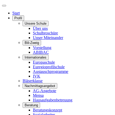
Start
Profil
Unsere Schule
Über uns
Schulbroschüre
Unser Miteinander
Bili-Zweig
Vorstellung
ABIBAC
Internationales
Europaschule
Euregioprofilschule
Austauschprogramme
IVK
Bläserklasse
Nachmittagsangebot
AG-Angebote
Mensa
Hausaufgabenbetreuung
Beratung
Beratungskonzept
Sozialarbeiter