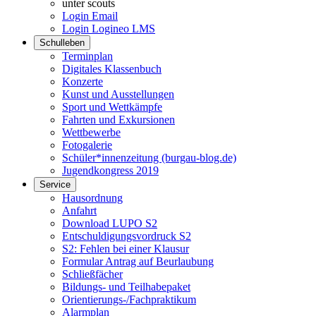
unter scouts
Login Email
Login Logineo LMS
Schulleben
Terminplan
Digitales Klassenbuch
Konzerte
Kunst und Ausstellungen
Sport und Wettkämpfe
Fahrten und Exkursionen
Wettbewerbe
Fotogalerie
Schüler*innenzeitung (burgau-blog.de)
Jugendkongress 2019
Service
Hausordnung
Anfahrt
Download LUPO S2
Entschuldigungsvordruck S2
S2: Fehlen bei einer Klausur
Formular Antrag auf Beurlaubung
Schließfächer
Bildungs- und Teilhabepaket
Orientierungs-/Fachpraktikum
Alarmplan