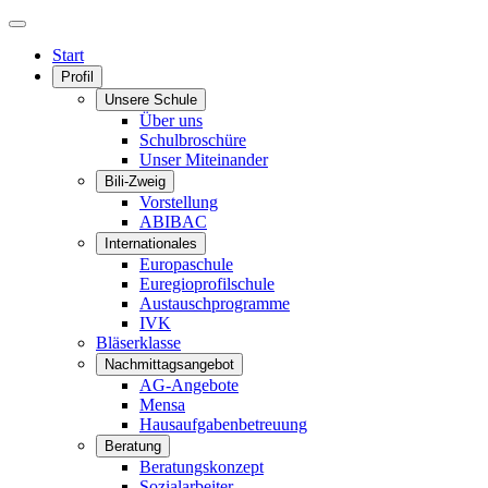
Start
Profil
Unsere Schule
Über uns
Schulbroschüre
Unser Miteinander
Bili-Zweig
Vorstellung
ABIBAC
Internationales
Europaschule
Euregioprofilschule
Austauschprogramme
IVK
Bläserklasse
Nachmittagsangebot
AG-Angebote
Mensa
Hausaufgabenbetreuung
Beratung
Beratungskonzept
Sozialarbeiter