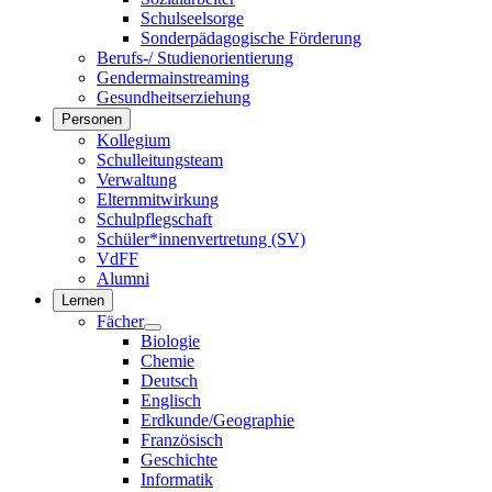
Schulseelsorge
Sonderpädagogische Förderung
Berufs-/ Studienorientierung
Gendermainstreaming
Gesundheitserziehung
Personen
Kollegium
Schulleitungsteam
Verwaltung
Elternmitwirkung
Schulpflegschaft
Schüler*innenvertretung (SV)
VdFF
Alumni
Lernen
Fächer
Biologie
Chemie
Deutsch
Englisch
Erdkunde/Geographie
Französisch
Geschichte
Informatik