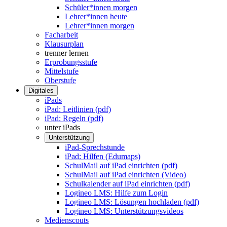
Schüler*innen morgen
Lehrer*innen heute
Lehrer*innen morgen
Facharbeit
Klausurplan
trenner lernen
Erprobungsstufe
Mittelstufe
Oberstufe
Digitales
iPads
iPad: Leitlinien (pdf)
iPad: Regeln (pdf)
unter iPads
Unterstützung
iPad-Sprechstunde
iPad: Hilfen (Edumaps)
SchulMail auf iPad einrichten (pdf)
SchulMail auf iPad einrichten (Video)
Schulkalender auf iPad einrichten (pdf)
Logineo LMS: Hilfe zum Login
Logineo LMS: Lösungen hochladen (pdf)
Logineo LMS: Unterstützungsvideos
Medienscouts