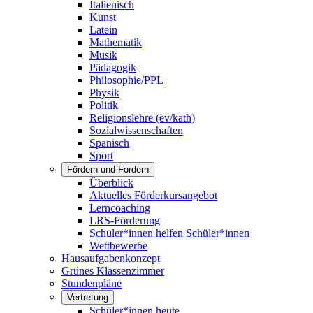
Italienisch
Kunst
Latein
Mathematik
Musik
Pädagogik
Philosophie/PPL
Physik
Politik
Religionslehre (ev/kath)
Sozialwissenschaften
Spanisch
Sport
Fördern und Fordern
Überblick
Aktuelles Förderkursangebot
Lerncoaching
LRS-Förderung
Schüler*innen helfen Schüler*innen
Wettbewerbe
Hausaufgabenkonzept
Grünes Klassenzimmer
Stundenpläne
Vertretung
Schüler*innen heute