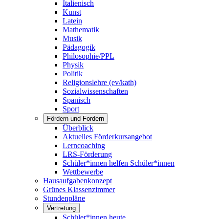
Italienisch
Kunst
Latein
Mathematik
Musik
Pädagogik
Philosophie/PPL
Physik
Politik
Religionslehre (ev/kath)
Sozialwissenschaften
Spanisch
Sport
Fördern und Fordern
Überblick
Aktuelles Förderkursangebot
Lerncoaching
LRS-Förderung
Schüler*innen helfen Schüler*innen
Wettbewerbe
Hausaufgabenkonzept
Grünes Klassenzimmer
Stundenpläne
Vertretung
Schüler*innen heute