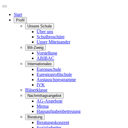
Start
Profil
Unsere Schule
Über uns
Schulbroschüre
Unser Miteinander
Bili-Zweig
Vorstellung
ABIBAC
Internationales
Europaschule
Euregioprofilschule
Austauschprogramme
IVK
Bläserklasse
Nachmittagsangebot
AG-Angebote
Mensa
Hausaufgabenbetreuung
Beratung
Beratungskonzept
Sozialarbeiter