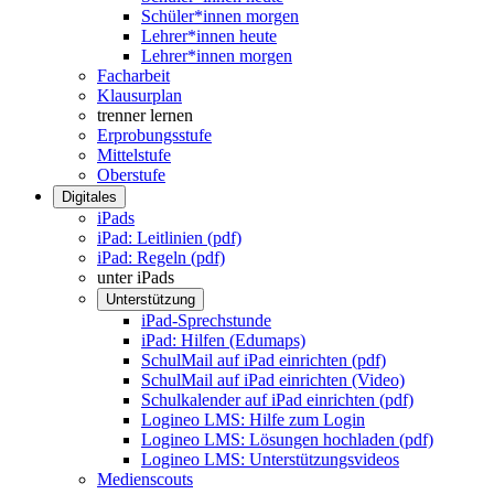
Schüler*innen morgen
Lehrer*innen heute
Lehrer*innen morgen
Facharbeit
Klausurplan
trenner lernen
Erprobungsstufe
Mittelstufe
Oberstufe
Digitales
iPads
iPad: Leitlinien (pdf)
iPad: Regeln (pdf)
unter iPads
Unterstützung
iPad-Sprechstunde
iPad: Hilfen (Edumaps)
SchulMail auf iPad einrichten (pdf)
SchulMail auf iPad einrichten (Video)
Schulkalender auf iPad einrichten (pdf)
Logineo LMS: Hilfe zum Login
Logineo LMS: Lösungen hochladen (pdf)
Logineo LMS: Unterstützungsvideos
Medienscouts