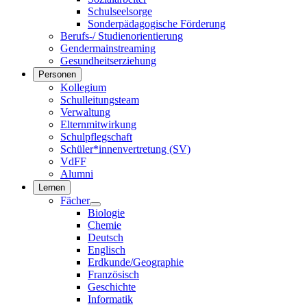
Schulseelsorge
Sonderpädagogische Förderung
Berufs-/ Studienorientierung
Gendermainstreaming
Gesundheitserziehung
Personen
Kollegium
Schulleitungsteam
Verwaltung
Elternmitwirkung
Schulpflegschaft
Schüler*innenvertretung (SV)
VdFF
Alumni
Lernen
Fächer
Biologie
Chemie
Deutsch
Englisch
Erdkunde/Geographie
Französisch
Geschichte
Informatik