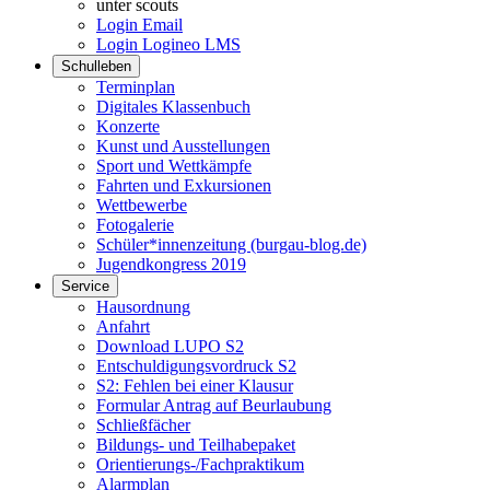
unter scouts
Login Email
Login Logineo LMS
Schulleben
Terminplan
Digitales Klassenbuch
Konzerte
Kunst und Ausstellungen
Sport und Wettkämpfe
Fahrten und Exkursionen
Wettbewerbe
Fotogalerie
Schüler*innenzeitung (burgau-blog.de)
Jugendkongress 2019
Service
Hausordnung
Anfahrt
Download LUPO S2
Entschuldigungsvordruck S2
S2: Fehlen bei einer Klausur
Formular Antrag auf Beurlaubung
Schließfächer
Bildungs- und Teilhabepaket
Orientierungs-/Fachpraktikum
Alarmplan