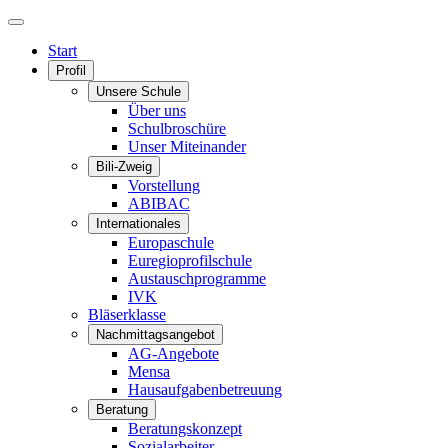
Start
Profil
Unsere Schule
Über uns
Schulbroschüre
Unser Miteinander
Bili-Zweig
Vorstellung
ABIBAC
Internationales
Europaschule
Euregioprofilschule
Austauschprogramme
IVK
Bläserklasse
Nachmittagsangebot
AG-Angebote
Mensa
Hausaufgabenbetreuung
Beratung
Beratungskonzept
Sozialarbeiter