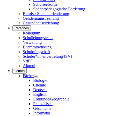
Schulseelsorge
Sonderpädagogische Förderung
Berufs-/ Studienorientierung
Gendermainstreaming
Gesundheitserziehung
Personen
Kollegium
Schulleitungsteam
Verwaltung
Elternmitwirkung
Schulpflegschaft
Schüler*innenvertretung (SV)
VdFF
Alumni
Lernen
Fächer
Biologie
Chemie
Deutsch
Englisch
Erdkunde/Geographie
Französisch
Geschichte
Informatik