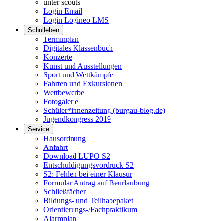
unter scouts
Login Email
Login Logineo LMS
Schulleben
Terminplan
Digitales Klassenbuch
Konzerte
Kunst und Ausstellungen
Sport und Wettkämpfe
Fahrten und Exkursionen
Wettbewerbe
Fotogalerie
Schüler*innenzeitung (burgau-blog.de)
Jugendkongress 2019
Service
Hausordnung
Anfahrt
Download LUPO S2
Entschuldigungsvordruck S2
S2: Fehlen bei einer Klausur
Formular Antrag auf Beurlaubung
Schließfächer
Bildungs- und Teilhabepaket
Orientierungs-/Fachpraktikum
Alarmplan