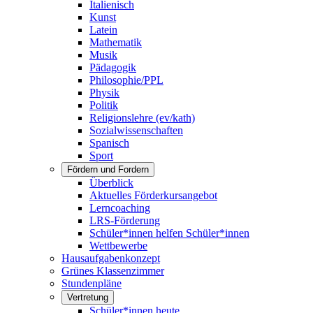
Italienisch
Kunst
Latein
Mathematik
Musik
Pädagogik
Philosophie/PPL
Physik
Politik
Religionslehre (ev/kath)
Sozialwissenschaften
Spanisch
Sport
Fördern und Fordern
Überblick
Aktuelles Förderkursangebot
Lerncoaching
LRS-Förderung
Schüler*innen helfen Schüler*innen
Wettbewerbe
Hausaufgabenkonzept
Grünes Klassenzimmer
Stundenpläne
Vertretung
Schüler*innen heute