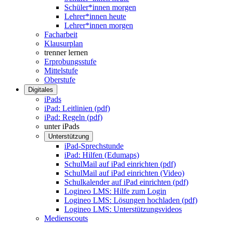
Schüler*innen morgen
Lehrer*innen heute
Lehrer*innen morgen
Facharbeit
Klausurplan
trenner lernen
Erprobungsstufe
Mittelstufe
Oberstufe
Digitales
iPads
iPad: Leitlinien (pdf)
iPad: Regeln (pdf)
unter iPads
Unterstützung
iPad-Sprechstunde
iPad: Hilfen (Edumaps)
SchulMail auf iPad einrichten (pdf)
SchulMail auf iPad einrichten (Video)
Schulkalender auf iPad einrichten (pdf)
Logineo LMS: Hilfe zum Login
Logineo LMS: Lösungen hochladen (pdf)
Logineo LMS: Unterstützungsvideos
Medienscouts