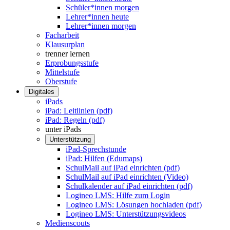
Schüler*innen morgen
Lehrer*innen heute
Lehrer*innen morgen
Facharbeit
Klausurplan
trenner lernen
Erprobungsstufe
Mittelstufe
Oberstufe
Digitales
iPads
iPad: Leitlinien (pdf)
iPad: Regeln (pdf)
unter iPads
Unterstützung
iPad-Sprechstunde
iPad: Hilfen (Edumaps)
SchulMail auf iPad einrichten (pdf)
SchulMail auf iPad einrichten (Video)
Schulkalender auf iPad einrichten (pdf)
Logineo LMS: Hilfe zum Login
Logineo LMS: Lösungen hochladen (pdf)
Logineo LMS: Unterstützungsvideos
Medienscouts