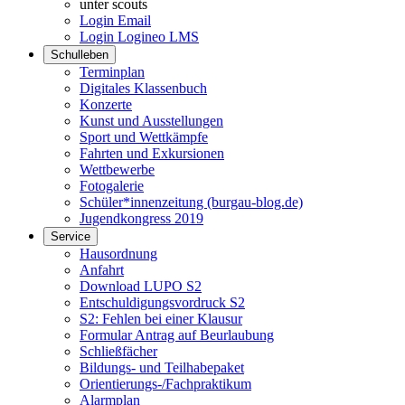
unter scouts
Login Email
Login Logineo LMS
Schulleben
Terminplan
Digitales Klassenbuch
Konzerte
Kunst und Ausstellungen
Sport und Wettkämpfe
Fahrten und Exkursionen
Wettbewerbe
Fotogalerie
Schüler*innenzeitung (burgau-blog.de)
Jugendkongress 2019
Service
Hausordnung
Anfahrt
Download LUPO S2
Entschuldigungsvordruck S2
S2: Fehlen bei einer Klausur
Formular Antrag auf Beurlaubung
Schließfächer
Bildungs- und Teilhabepaket
Orientierungs-/Fachpraktikum
Alarmplan