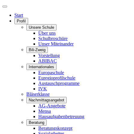
Start
Profil
Unsere Schule
Über uns
Schulbroschüre
Unser Miteinander
Bili-Zweig
Vorstellung
ABIBAC
Internationales
Europaschule
Euregioprofilschule
Austauschprogramme
IVK
Bläserklasse
Nachmittagsangebot
AG-Angebote
Mensa
Hausaufgabenbetreuung
Beratung
Beratungskonzept
Sozialarbeiter