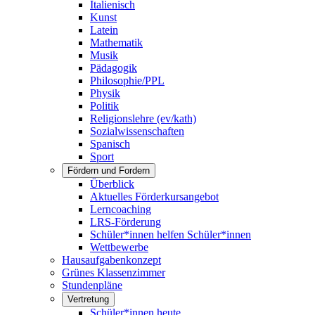
Italienisch
Kunst
Latein
Mathematik
Musik
Pädagogik
Philosophie/PPL
Physik
Politik
Religionslehre (ev/kath)
Sozialwissenschaften
Spanisch
Sport
Fördern und Fordern
Überblick
Aktuelles Förderkursangebot
Lerncoaching
LRS-Förderung
Schüler*innen helfen Schüler*innen
Wettbewerbe
Hausaufgabenkonzept
Grünes Klassenzimmer
Stundenpläne
Vertretung
Schüler*innen heute