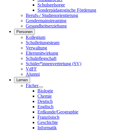
Schulseelsorge
Sonderpädagogische Förderung
Berufs-/ Studienorientierung
Gendermainstreaming
Gesundheitserziehung
Personen
Kollegium
Schulleitungsteam
Verwaltung
Elternmitwirkung
Schulpflegschaft
Schüler*innenvertretung (SV)
VdFF
Alumni
Lernen
Fächer
Biologie
Chemie
Deutsch
Englisch
Erdkunde/Geographie
Französisch
Geschichte
Informatik