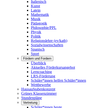
Italienisch
Kunst
Latein
Mathematik
Musik
Pädagogik
Philosophie/PPL
Physik
Politik
Religionslehre (ev/kath)
Sozialwissenschaften
Spanisch
Sport
Fördern und Fordern
Überblick
Aktuelles Förderkursangebot
Lerncoaching
LRS-Förderung
Schüler*innen helfen Schüler*innen
Wettbewerbe
Hausaufgabenkonzept
Grünes Klassenzimmer
Stundenpläne
Vertretung
Schüler*innen heute