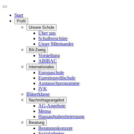
Start
Profil
Unsere Schule
Über uns
Schulbroschüre
Unser Miteinander
Bili-Zweig
Vorstellung
ABIBAC
Internationales
Europaschule
Euregioprofilschule
Austauschprogramme
IVK
Bläserklasse
Nachmittagsangebot
AG-Angebote
Mensa
Hausaufgabenbetreuung
Beratung
Beratungskonzept
Sozialarbeiter