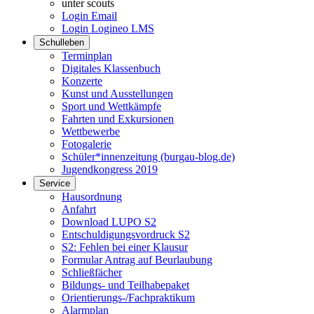
unter scouts
Login Email
Login Logineo LMS
Schulleben
Terminplan
Digitales Klassenbuch
Konzerte
Kunst und Ausstellungen
Sport und Wettkämpfe
Fahrten und Exkursionen
Wettbewerbe
Fotogalerie
Schüler*innenzeitung (burgau-blog.de)
Jugendkongress 2019
Service
Hausordnung
Anfahrt
Download LUPO S2
Entschuldigungsvordruck S2
S2: Fehlen bei einer Klausur
Formular Antrag auf Beurlaubung
Schließfächer
Bildungs- und Teilhabepaket
Orientierungs-/Fachpraktikum
Alarmplan