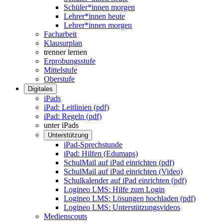
Schüler*innen morgen
Lehrer*innen heute
Lehrer*innen morgen
Facharbeit
Klausurplan
trenner lernen
Erprobungsstufe
Mittelstufe
Oberstufe
Digitales
iPads
iPad: Leitlinien (pdf)
iPad: Regeln (pdf)
unter iPads
Unterstützung
iPad-Sprechstunde
iPad: Hilfen (Edumaps)
SchulMail auf iPad einrichten (pdf)
SchulMail auf iPad einrichten (Video)
Schulkalender auf iPad einrichten (pdf)
Logineo LMS: Hilfe zum Login
Logineo LMS: Lösungen hochladen (pdf)
Logineo LMS: Unterstützungsvideos
Medienscouts