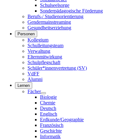
Schulseelsorge
Sonderpädagogische Förderung
Berufs-/ Studienorientierung
Gendermainstreaming
Gesundheitserziehung
Personen
Kollegium
Schulleitungsteam
Verwaltung
Elternmitwirkung
Schulpflegschaft
Schüler*innenvertretung (SV)
VdFF
Alumni
Lernen
Fächer
Biologie
Chemie
Deutsch
Englisch
Erdkunde/Geographie
Französisch
Geschichte
Informatik