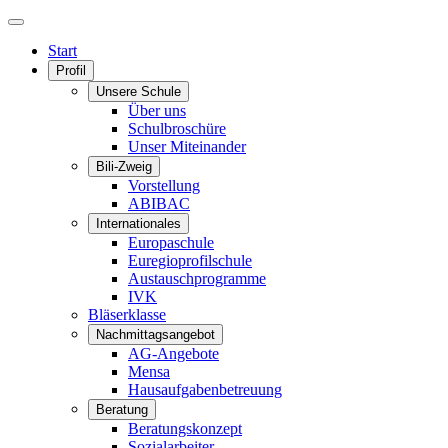
Start
Profil
Unsere Schule
Über uns
Schulbroschüre
Unser Miteinander
Bili-Zweig
Vorstellung
ABIBAC
Internationales
Europaschule
Euregioprofilschule
Austauschprogramme
IVK
Bläserklasse
Nachmittagsangebot
AG-Angebote
Mensa
Hausaufgabenbetreuung
Beratung
Beratungskonzept
Sozialarbeiter