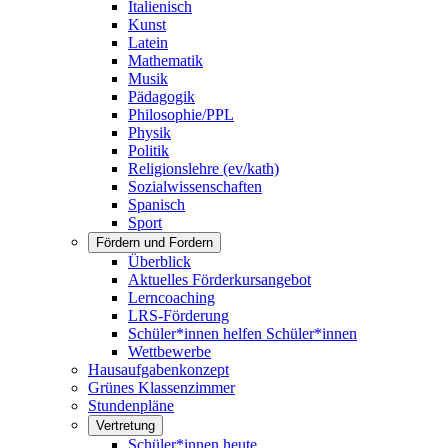
Italienisch
Kunst
Latein
Mathematik
Musik
Pädagogik
Philosophie/PPL
Physik
Politik
Religionslehre (ev/kath)
Sozialwissenschaften
Spanisch
Sport
Fördern und Fordern
Überblick
Aktuelles Förderkursangebot
Lerncoaching
LRS-Förderung
Schüler*innen helfen Schüler*innen
Wettbewerbe
Hausaufgabenkonzept
Grünes Klassenzimmer
Stundenpläne
Vertretung
Schüler*innen heute