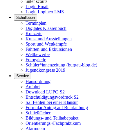
unter scouts
Login Email
Login Logineo LMS
Schulleben
Terminplan
Digitales Klassenbuch
Konzerte
Kunst und Ausstellungen
Sport und Wettkämpfe
Fahrten und Exkursionen
Wettbewerbe
Fotogalerie
Schüler*innenzeitung (burgau-blog.de)
Jugendkongress 2019
Service
Hausordnung
Anfahrt
Download LUPO S2
Entschuldigungsvordruck S2
S2: Fehlen bei einer Klausur
Formular Antrag auf Beurlaubung
Schließfächer
Bildungs- und Teilhabepaket
Orientierungs-/Fachpraktikum
Alarmplan