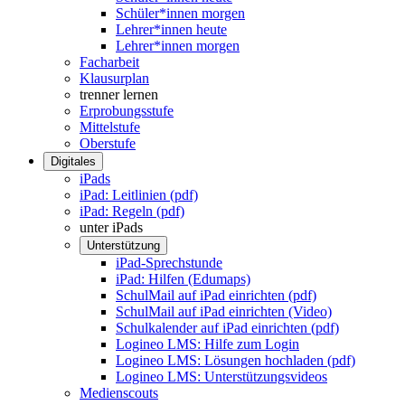
Schüler*innen morgen
Lehrer*innen heute
Lehrer*innen morgen
Facharbeit
Klausurplan
trenner lernen
Erprobungsstufe
Mittelstufe
Oberstufe
Digitales
iPads
iPad: Leitlinien (pdf)
iPad: Regeln (pdf)
unter iPads
Unterstützung
iPad-Sprechstunde
iPad: Hilfen (Edumaps)
SchulMail auf iPad einrichten (pdf)
SchulMail auf iPad einrichten (Video)
Schulkalender auf iPad einrichten (pdf)
Logineo LMS: Hilfe zum Login
Logineo LMS: Lösungen hochladen (pdf)
Logineo LMS: Unterstützungsvideos
Medienscouts