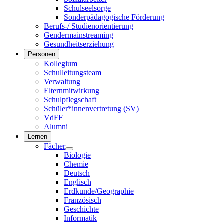
Schulseelsorge
Sonderpädagogische Förderung
Berufs-/ Studienorientierung
Gendermainstreaming
Gesundheitserziehung
Personen
Kollegium
Schulleitungsteam
Verwaltung
Elternmitwirkung
Schulpflegschaft
Schüler*innenvertretung (SV)
VdFF
Alumni
Lernen
Fächer
Biologie
Chemie
Deutsch
Englisch
Erdkunde/Geographie
Französisch
Geschichte
Informatik