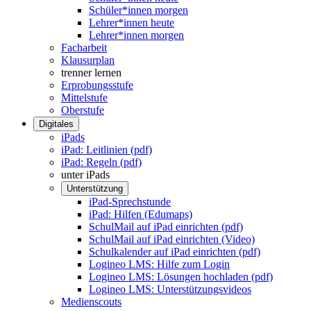
Schüler*innen morgen
Lehrer*innen heute
Lehrer*innen morgen
Facharbeit
Klausurplan
trenner lernen
Erprobungsstufe
Mittelstufe
Oberstufe
Digitales
iPads
iPad: Leitlinien (pdf)
iPad: Regeln (pdf)
unter iPads
Unterstützung
iPad-Sprechstunde
iPad: Hilfen (Edumaps)
SchulMail auf iPad einrichten (pdf)
SchulMail auf iPad einrichten (Video)
Schulkalender auf iPad einrichten (pdf)
Logineo LMS: Hilfe zum Login
Logineo LMS: Lösungen hochladen (pdf)
Logineo LMS: Unterstützungsvideos
Medienscouts