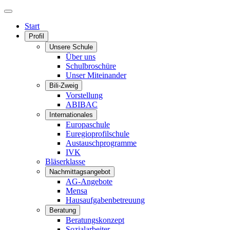
Start
Profil
Unsere Schule
Über uns
Schulbroschüre
Unser Miteinander
Bili-Zweig
Vorstellung
ABIBAC
Internationales
Europaschule
Euregioprofilschule
Austauschprogramme
IVK
Bläserklasse
Nachmittagsangebot
AG-Angebote
Mensa
Hausaufgabenbetreuung
Beratung
Beratungskonzept
Sozialarbeiter