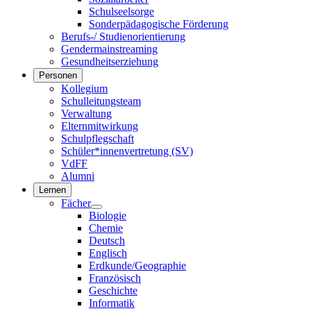
Schulseelsorge
Sonderpädagogische Förderung
Berufs-/ Studienorientierung
Gendermainstreaming
Gesundheitserziehung
Personen
Kollegium
Schulleitungsteam
Verwaltung
Elternmitwirkung
Schulpflegschaft
Schüler*innenvertretung (SV)
VdFF
Alumni
Lernen
Fächer
Biologie
Chemie
Deutsch
Englisch
Erdkunde/Geographie
Französisch
Geschichte
Informatik