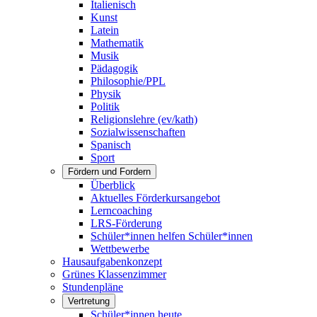
Italienisch
Kunst
Latein
Mathematik
Musik
Pädagogik
Philosophie/PPL
Physik
Politik
Religionslehre (ev/kath)
Sozialwissenschaften
Spanisch
Sport
Fördern und Fordern
Überblick
Aktuelles Förderkursangebot
Lerncoaching
LRS-Förderung
Schüler*innen helfen Schüler*innen
Wettbewerbe
Hausaufgabenkonzept
Grünes Klassenzimmer
Stundenpläne
Vertretung
Schüler*innen heute