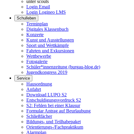
unter scouts
Login Email
Login Logineo LMS
Schulleben
Terminplan
Digitales Klassenbuch
Konzerte
Kunst und Ausstellungen
Sport und Wettkämpfe
Fahrten und Exkursionen
Wettbewerbe
Fotogalerie
Schüler*innenzeitung (burgau-blog.de)
Jugendkongress 2019
Service
Hausordnung
Anfahrt
Download LUPO S2
Entschuldigungsvordruck S2
S2: Fehlen bei einer Klausur
Formular Antrag auf Beurlaubung
Schließfächer
Bildungs- und Teilhabepaket
Orientierungs-/Fachpraktikum
Alarmplan